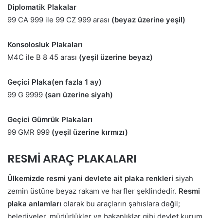
Diplomatik Plakalar
99 CA 999 ile 99 CZ 999 arası
(beyaz üzerine yeşil)
Konsolosluk Plakaları
M4C ile B 8 45 arası
(yeşil üzerine beyaz)
Geçici Plaka(en fazla 1 ay)
99 G 9999
(sarı üzerine siyah)
Geçici Gümrük Plakaları
99 GMR 999
(yeşil üzerine kırmızı)
RESMİ ARAÇ PLAKALARI
Ülkemizde resmi yani devlete ait plaka renkleri
siyah
zemin üstüne beyaz rakam ve harfler şeklindedir.
Resmi
plaka anlamları
olarak bu araçların şahıslara değil;
belediyeler, müdürlükler ve bakanlıklar gibi devlet kurum