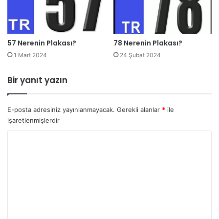
57 Nerenin Plakası?
78 Nerenin Plakası?
1 Mart 2024
24 Şubat 2024
Bir yanıt yazın
E-posta adresiniz yayınlanmayacak.
Gerekli alanlar
*
ile
işaretlenmişlerdir
Y
o
r
u
m
*