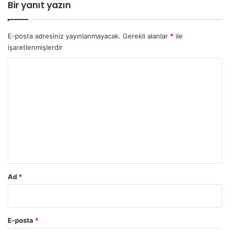
Bir yanıt yazın
E-posta adresiniz yayınlanmayacak.
Gerekli alanlar
*
ile
işaretlenmişlerdir
Y
o
r
u
m
*
Ad
*
E-posta
*